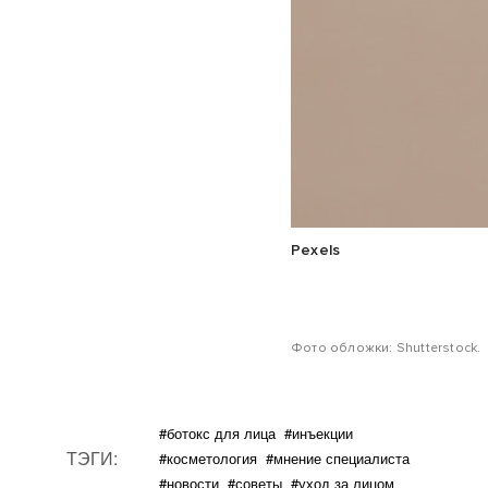
Pexels
Фото обложки: Shutterstock.
#ботокс для лица
#инъекции
ТЭГИ:
#косметология
#мнение специалиста
#новости
#советы
#уход за лицом