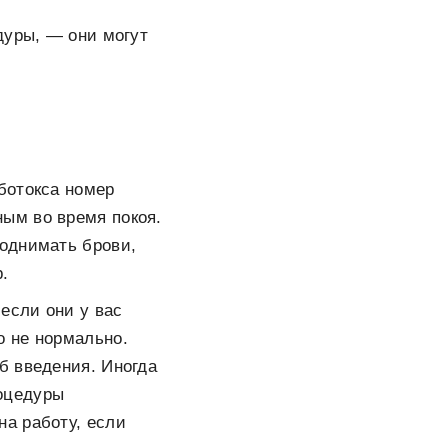
дуры, — они могут
ботокса номер
ым во время покоя.
поднимать брови,
.
 если они у вас
о не нормально.
б введения. Иногда
роцедуры
на работу, если