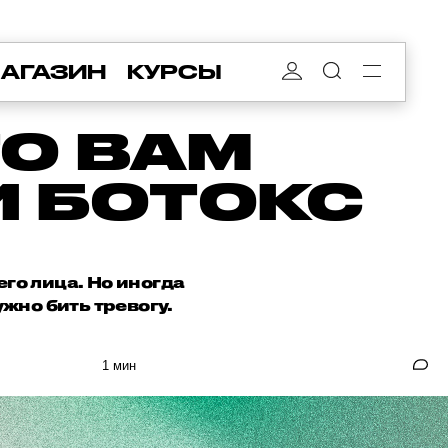
АГАЗИН
КУРСЫ
ТО ВАМ
И БОТОКС
го лица. Но иногда
жно бить тревогу.
1 мин