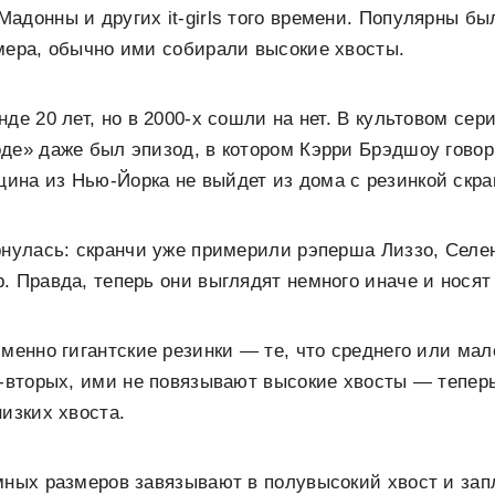
адонны и других it-girls того времени. Популярны бы
мера, обычно ими собирали высокие хвосты.
де 20 лет, но в 2000-х сошли на нет. В культовом сер
де» даже был эпизод, в котором Кэрри Брэдшоу говори
на из Нью-Йорка не выйдет из дома с резинкой скра
рнулась: скранчи уже примерили рэперша Лиззо, Селе
. Правда, теперь они выглядят немного иначе и носят 
именно гигантские резинки — те, что среднего или мал
о-вторых, ими не повязывают высокие хвосты — тепер
низких хвоста.
мных размеров завязывают в полувысокий хвост и зап