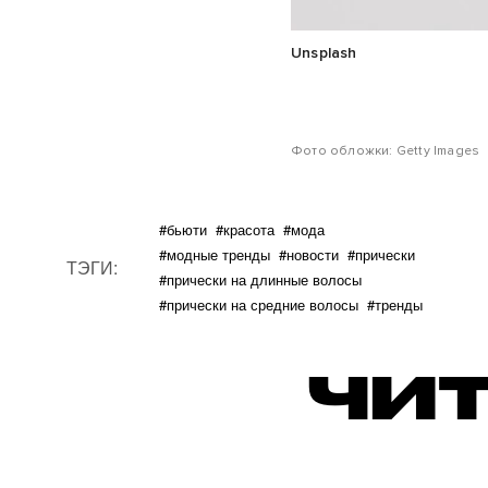
Unsplash
Фото обложки: Getty Images
#бьюти
#красота
#мода
#модные тренды
#новости
#прически
ТЭГИ:
#прически на длинные волосы
#прически на средние волосы
#тренды
ЧИТ