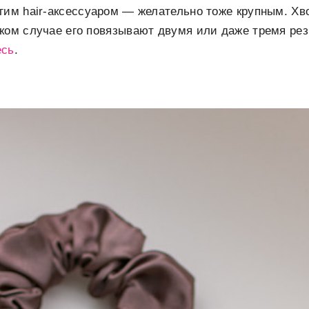
гим hair-аксессуаром — желательно тоже крупным. Хв
аком случае его повязывают двумя или даже тремя ре
есь
.