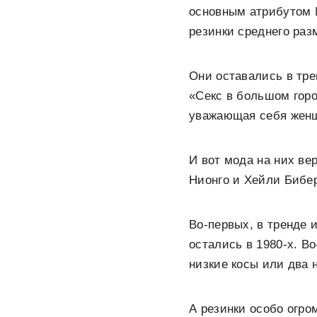
основным атрибутом М
резинки среднего раз
Они оставались в трен
«Секс в большом горо
уважающая себя женщи
И вот мода на них ве
Нионго и Хейли Бибер
Во-первых, в тренде 
остались в 1980-х. В
низкие косы или два 
А резинки особо огро