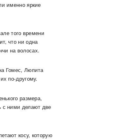
ли именно яркие
иале того времени
т, что ни одна
нчи на волосах.
на Гомес, Люпита
их по-другому.
енького размера,
ь с ними делают две
летают косу, которую