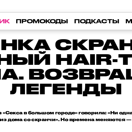
ИК
ПРОМОКОДЫ
ПОДКАСТЫ
М
НКА СКРА
НЫЙ HAIR-
А. ВОЗВР
ЛЕГЕНДЫ
 «Секса в большом городе» говорила: «Ни од
з дома со скранчи». Но времена меняются — 