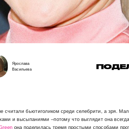
Ярослава
ПОДЕ
Васильева
не считали бьютиголиком среди селебрити, а зря. Мало
еками и высыпаниями –потому что выглядит она всегд
Green
она поделилась тремя простыми способами прот