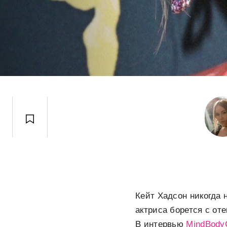
Кейт Хадсон никогда 
актриса борется с от
В интервью
MindBody