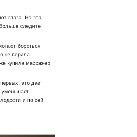
ют глаза. Но эта
 больше следите
могают бороться
то не верила
 же купила массажер
первых, это дает
, уменьшает
олодости и по сей