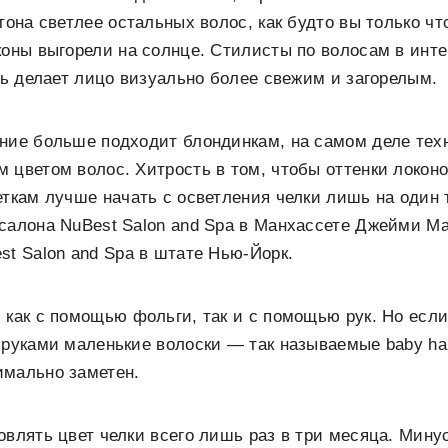
 тона светлее остальных волос, как будто вы только ч
коны выгорели на солнце. Стилисты по волосам в ин
иль делает лицо визуально более свежим и загорелым.
ание больше подходит блондинкам, на самом деле тех
 цветом волос. Хитрость в том, чтобы оттенки локо
еткам лучше начать с осветления челки лишь на один 
салона NuBest Salon and Spa в Манхассете Джейми М
st Salon and Spa в штате Нью-Йорк.
 как с помощью фольги, так и с помощью рук. Но если
 руками маленькие волоски — так называемые baby ha
имально заметен.
влять цвет челки всего лишь раз в три месяца. Минус: