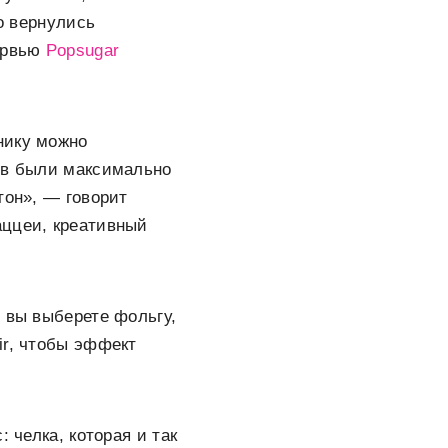
то вернулись
тервью
Popsugar
нику можно
нов были максимально
тон», — говорит
аццеи, креативный
 вы выберете фольгу,
ir, чтобы эффект
 челка, которая и так