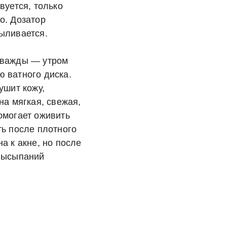
вуется, только
о. Дозатор
ыливается.
дважды — утром
 ватного диска.
ушит кожу,
на мягкая, свежая,
омогает оживить
ть после плотного
а к акне, но после
 высыпаний