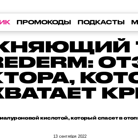
ИК
ПРОМОКОДЫ
ПОДКАСТЫ
М
ЖНЯЮЩИЙ 
REDERM: О
ТОРА, КО
ХВАТАЕТ К
гиалуроновой кислотой, который спасет в ото
13 сентября 2022