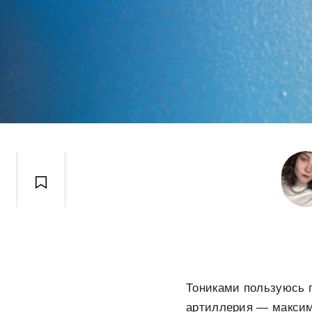
Тониками пользуюсь п
артиллерия — максиму