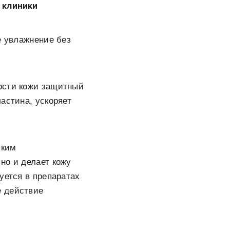
 клиники
е увлажнение без
ости кожи защитный
астина, ускоряет
ским
но и делает кожу
уется в препаратах
е действие