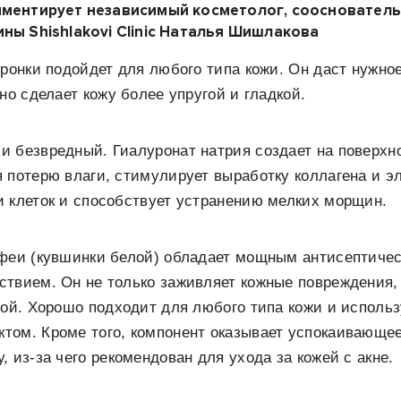
мментирует независимый косметолог, сооснователь
ны Shishlakovi Clinic Наталья Шишлакова
уронки подойдет для любого типа кожи. Он даст нужно
но сделает кожу более упругой и гладкой.
и безвредный. Гиалуронат натрия создает на поверхн
 потерю влаги, стимулирует выработку коллагена и эл
 клеток и способствует устранению мелких морщин.
мфеи (кувшинки белой) обладает мощным антисептиче
твием. Он не только заживляет кожные повреждения, 
гой. Хорошо подходит для любого типа кожи и использ
том. Кроме того, компонент оказывает успокаивающе
, из-за чего рекомендован для ухода за кожей с акне.