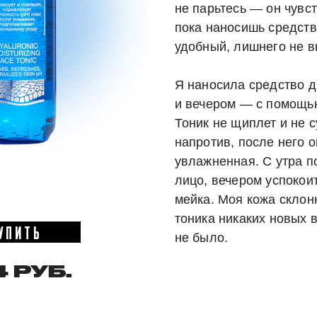
не парьтесь — он чувст
пока наносишь средств
удобный, лишнего не в
Я наносила средство 
и вечером — с помощью
Тоник не щиплет и не с
напротив, после него о
увлажненная. С утра п
лицо, вечером успокои
мейка. Моя кожа склонн
тоника никаких новых
УПИТЬ
не было.
4 РУБ.