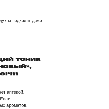
одукты подходят даже
ий тоник
новый»,
derm
ет аптекой,
 Если
ых ароматов,