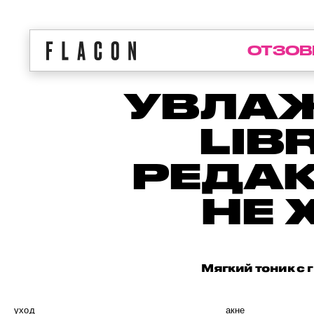
ОТЗОВ
УВЛА
LIB
РЕДАК
НЕ 
Мягкий тоник с 
уход
акне