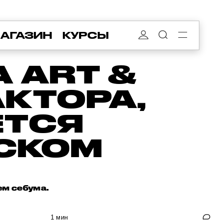
АГАЗИН
КУРСЫ
 ART &
АКТОРА,
ЕТСЯ
СКОМ
м себума.
1 мин