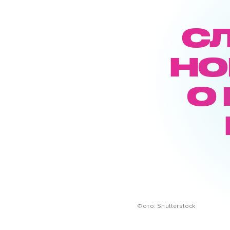
С
НО
О
Фото: Shutterstock