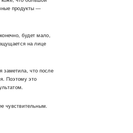
а коже, что большой
ивные продукты —
конечно, будет мало,
 ощущается на лице
 заметила, что после
я. Поэтому это
зультатом.
ее чувствительным.