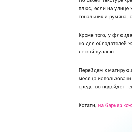
По своей текстуре кр
плюс, если на улице 
тональник и румяна, 
Кроме того, у флюида
но для обладателей ж
легкой вуалью.
Перейдем к матирующ
месяца использования
средство подойдет тем
Кстати,
на барьер ко