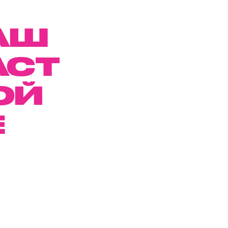
АШ
АСТ
ОЙ
Е