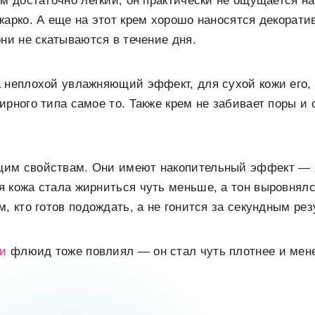
ем достаточно легкий, он практически не ощущается н
жарко. А еще на этот крем хорошо наносятся декорат
они не скатываются в течение дня.
 неплохой увлажняющий эффект, для сухой кожи его, 
ирного типа самое то. Также крем не забивает поры и
им свойствам. Они имеют накопительный эффект — я
 кожа стала жирниться чуть меньше, а тон выровнялс
, кто готов подождать, а не гонится за секундным ре
жи
флюид тоже повлиял — он стал чуть плотнее и мен