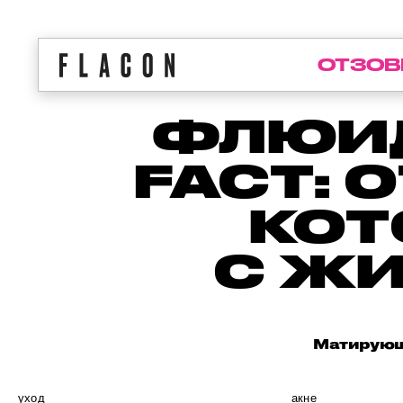
ОТЗОВ
ФЛЮИД
FACT: 
КОТ
С Ж
Матирующ
уход
акне