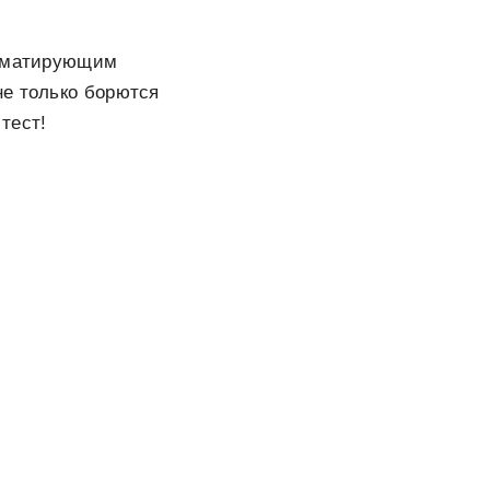
с матирующим
не только борются
тест!