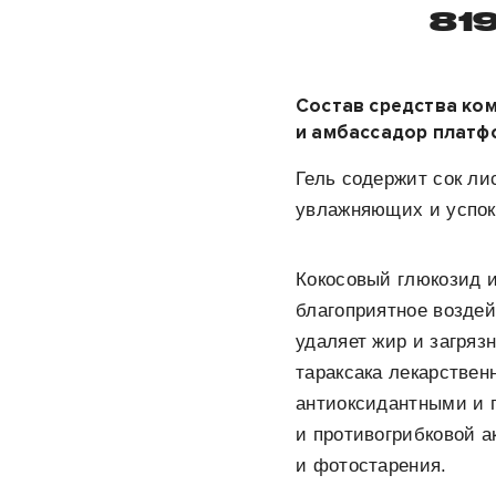
819
Состав средства ко
и амбассадор платф
Гель содержит сок ли
увлажняющих и успок
Кокосовый глюкозид и
благоприятное воздей
удаляет жир и загряз
тараксака лекарствен
антиоксидантными и 
и противогрибковой а
и фотостарения.