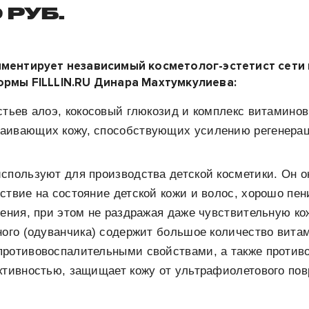
 РУБ.
мментирует независимый косметолог-эстетист сети
ормы FILLLIN.RU Динара Махтумкулиева:
стьев алоэ, кокосовый глюкозид и комплекс витамино
аивающих кожу, способствующих усилению регенерац
спользуют для производства детской косметики. Он о
ствие на состояние детской кожи и волос, хорошо пен
нения, при этом не раздражая даже чувствительную ко
ного (одуванчика) содержит большое количество вита
противовоспалительными свойствами, а также против
ктивностью, защищает кожу от ультрафиолетового по