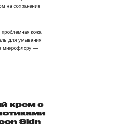
ом на сохранение
я проблемная кожа
гель для умывания
ее микрофлору —
 крем c
биотиками
Icon Skin