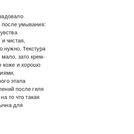
орадовало
 после умывания:
чувства
 и чистая,
то нужно. Текстура
 мало, зато крем-
о коже и хорошо
ниями,
ого этапа
лений после геля
на то что такая
ычна для