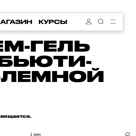
АГАЗИН
КУРСЫ
М-ГЕЛЬ
 БЬЮТИ-
БЛЕМНОЙ
свящается.
1 мин