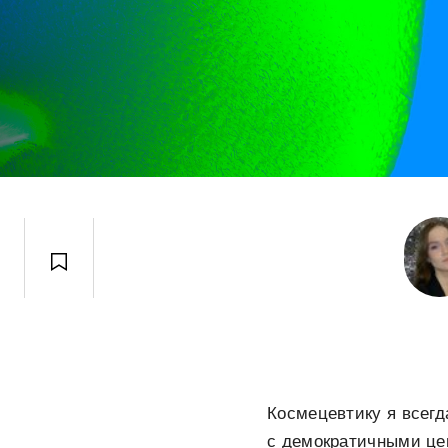
Космецевтику я всегд
с демократичными це