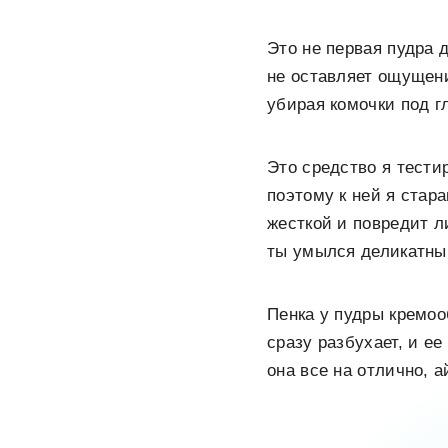
Это не первая пудра 
не оставляет ощущени
убирая комочки под г
Это средство я тести
поэтому к ней я стар
жесткой и повредит л
ты умылся деликатным
Пенка у пудры кремоо
сразу разбухает, и е
она все на отлично, а