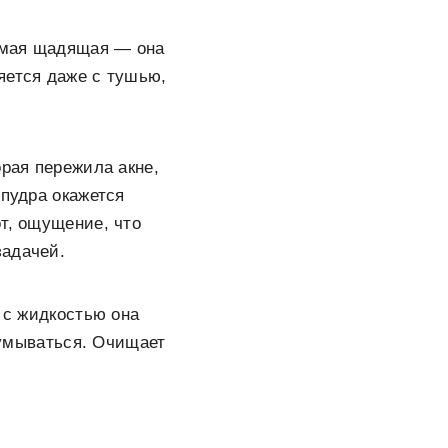
самая щадящая — она
яется даже с тушью,
орая пережила акне,
 пудра окажется
т, ощущение, что
задачей.
 с жидкостью она
ь умываться. Очищает