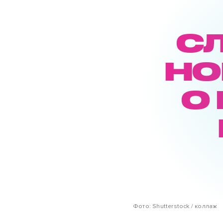
С
НО
О
Фото: Shutterstock / коллаж