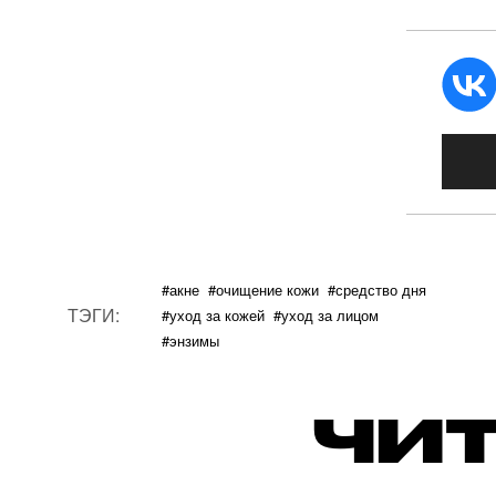
#акне
#очищение кожи
#средство дня
ТЭГИ:
#уход за кожей
#уход за лицом
#энзимы
ЧИТ