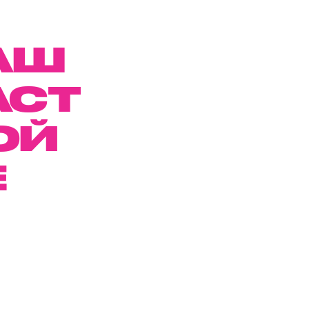
АШ
АСТ
ОЙ
Е