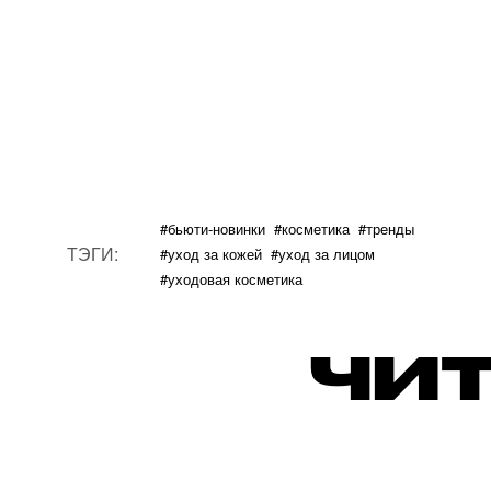
#бьюти-новинки
#косметика
#тренды
ТЭГИ:
#уход за кожей
#уход за лицом
#уходовая косметика
ЧИТ