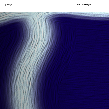
уход
антиэйдж