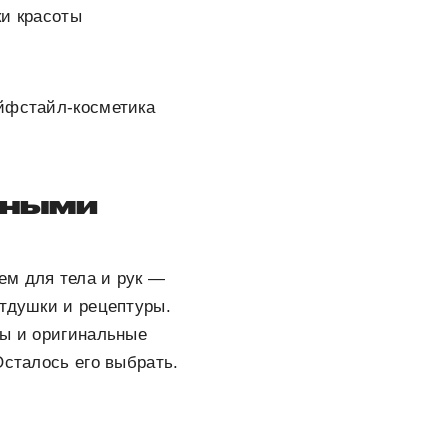
ки красоты
айфстайл-косметика
рными
ем для тела и рук —
отдушки и рецептуры.
ры и оригинальные
Осталось его выбрать.