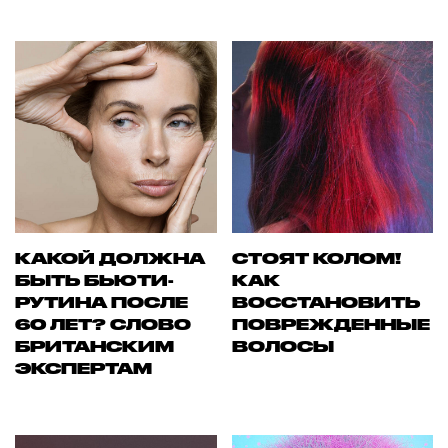
КАКОЙ ДОЛЖНА
СТОЯТ КОЛОМ!
БЫТЬ БЬЮТИ-
КАК
РУТИНА ПОСЛЕ
ВОССТАНОВИТЬ
60 ЛЕТ? СЛОВО
ПОВРЕЖДЕННЫЕ
БРИТАНСКИМ
ВОЛОСЫ
ЭКСПЕРТАМ