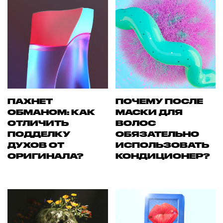
ПАХНЕТ
ПОЧЕМУ ПОСЛЕ
ОБМАНОМ: КАК
МАСКИ ДЛЯ
ОТЛИЧИТЬ
ВОЛОС
ПОДДЕЛКУ
ОБЯЗАТЕЛЬНО
ДУХОВ ОТ
ИСПОЛЬЗОВАТЬ
ОРИГИНАЛА?
КОНДИЦИОНЕР?