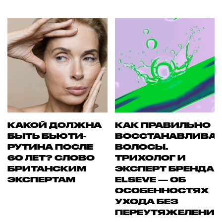
КАКОЙ ДОЛЖНА
КАК ПРАВИЛЬНО
БЫТЬ БЬЮТИ-
ВОССТАНАВЛИВА
РУТИНА ПОСЛЕ
ВОЛОСЫ.
60 ЛЕТ? СЛОВО
ТРИХОЛОГ И
БРИТАНСКИМ
ЭКСПЕРТ БРЕНДА
ЭКСПЕРТАМ
ELSEVE — ОБ
ОСОБЕННОСТЯХ
УХОДА БЕЗ
ПЕРЕУТЯЖЕЛЕНИ