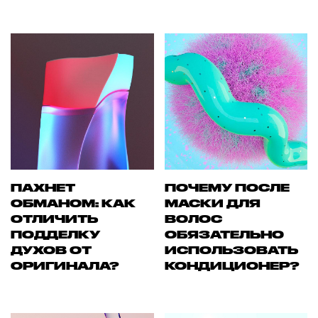
ПАХНЕТ
ПОЧЕМУ ПОСЛЕ
ОБМАНОМ: КАК
МАСКИ ДЛЯ
ОТЛИЧИТЬ
ВОЛОС
ПОДДЕЛКУ
ОБЯЗАТЕЛЬНО
ДУХОВ ОТ
ИСПОЛЬЗОВАТЬ
ОРИГИНАЛА?
КОНДИЦИОНЕР?