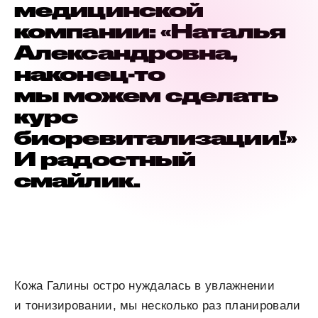
медицинской
компании: «Наталья
Александровна,
наконец-то
мы можем сделать
курс
биоревитализации!»
И радостный
смайлик.
Кожа Галины остро нуждалась в увлажнении
и тонизировании, мы несколько раз планировали