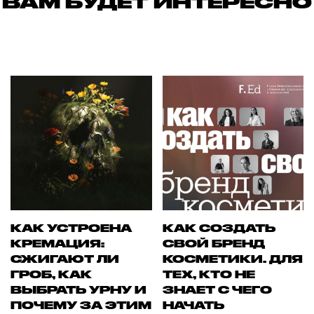
ВАМ БУДЕТ ИНТЕРЕСНО
КАК УСТРОЕНА
КАК СОЗДАТЬ
КРЕМАЦИЯ:
СВОЙ БРЕНД
СЖИГАЮТ ЛИ
КОСМЕТИКИ. ДЛЯ
ГРОБ, КАК
ТЕХ, КТО НЕ
ВЫБРАТЬ УРНУ И
ЗНАЕТ С ЧЕГО
ПОЧЕМУ ЗА ЭТИМ
НАЧАТЬ