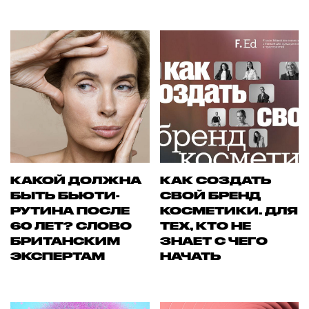
КАКОЙ ДОЛЖНА
КАК СОЗДАТЬ
БЫТЬ БЬЮТИ-
СВОЙ БРЕНД
РУТИНА ПОСЛЕ
КОСМЕТИКИ. ДЛЯ
60 ЛЕТ? СЛОВО
ТЕХ, КТО НЕ
БРИТАНСКИМ
ЗНАЕТ С ЧЕГО
ЭКСПЕРТАМ
НАЧАТЬ