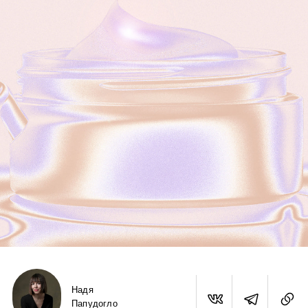
Надя
Папудогло