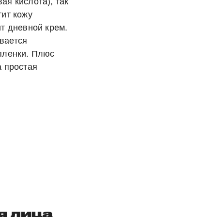
ая кислота), так
тит кожу
ит дневной крем.
вается
 пленки. Плюс
а простая
я лица