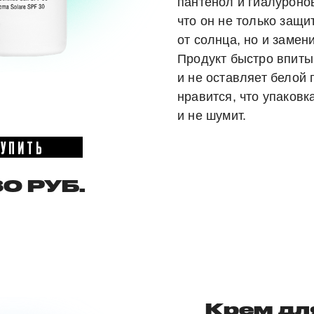
пантенол и гиалуронов
что он не только защи
от солнца, но и замен
Продукт быстро впиты
и не оставляет белой
нравится, что упаковк
и не шумит.
КУПИТЬ
0 РУБ.
Крем дл