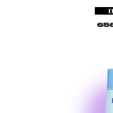
К
656