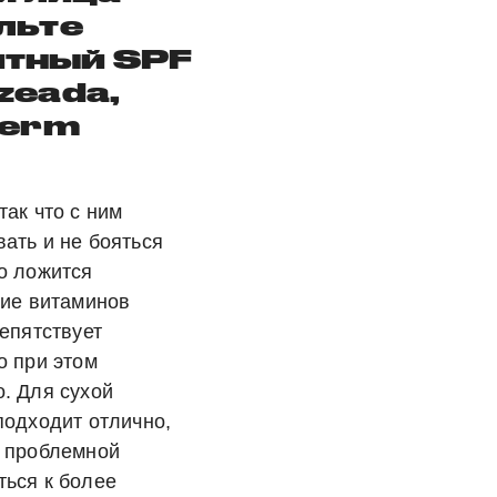
льте
тный SPF
zeada,
derm
так что с ним
ать и не бояться
о ложится
лие витаминов
репятствует
о при этом
. Для сухой
подходит отлично,
и проблемной
ться к более