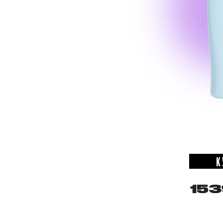
К
153