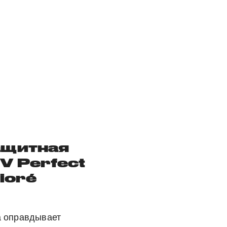
ащитная
V Perfect
Bioré
а оправдывает