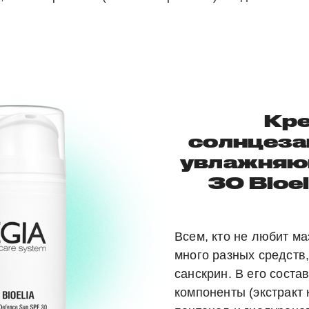
Кр
солнцез
увлажняю
30 Bioel
Всем, кто не любит ма
много разных средств,
санскрин. В его сост
компоненты (экстракт