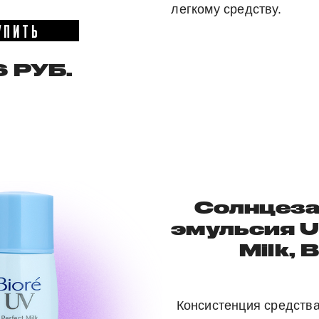
легкому средству.
УПИТЬ
 РУБ.
Солнцез
эмульсия U
Milk, 
Консистенция средств