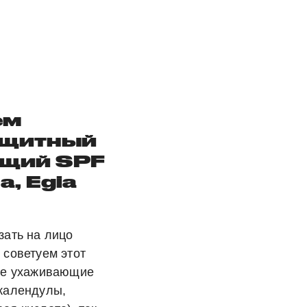
ем
ащитный
щий SPF
a, Egia
зать на лицо
 советуем этот
аве ухаживающие
 календулы,