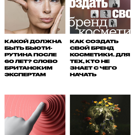
КАКОЙ ДОЛЖНА
КАК СОЗДАТЬ
БЫТЬ БЬЮТИ-
СВОЙ БРЕНД
РУТИНА ПОСЛЕ
КОСМЕТИКИ. ДЛЯ
60 ЛЕТ? СЛОВО
ТЕХ, КТО НЕ
БРИТАНСКИМ
ЗНАЕТ С ЧЕГО
ЭКСПЕРТАМ
НАЧАТЬ