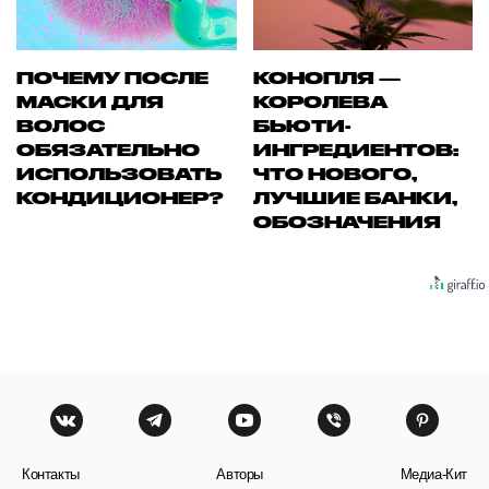
ПОЧЕМУ ПОСЛЕ
КОНОПЛЯ —
МАСКИ ДЛЯ
КОРОЛЕВА
ВОЛОС
БЬЮТИ-
ОБЯЗАТЕЛЬНО
ИНГРЕДИЕНТОВ:
ИСПОЛЬЗОВАТЬ
ЧТО НОВОГО,
КОНДИЦИОНЕР?
ЛУЧШИЕ БАНКИ,
ОБОЗНАЧЕНИЯ
Контакты
Авторы
Медиа-Кит