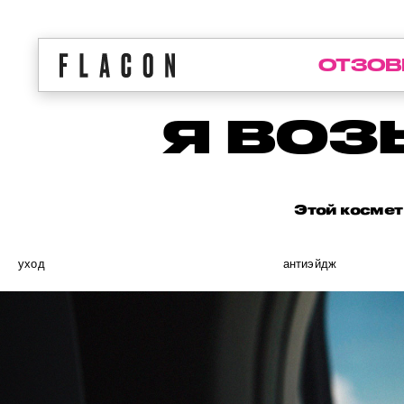
ОТЗОВ
Я ВОЗ
Этой космет
уход
антиэйдж