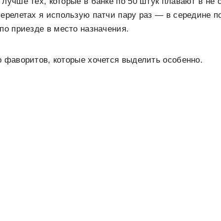
 лучше тех, которые в банке по 50 штук плавают в не
перелетах я использую патчи пару раз — в середине п
 по приезде в место назначения.
о фаворитов, которые хочется выделить особенно.