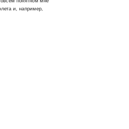
 совсем понятном мне
олета и, например,