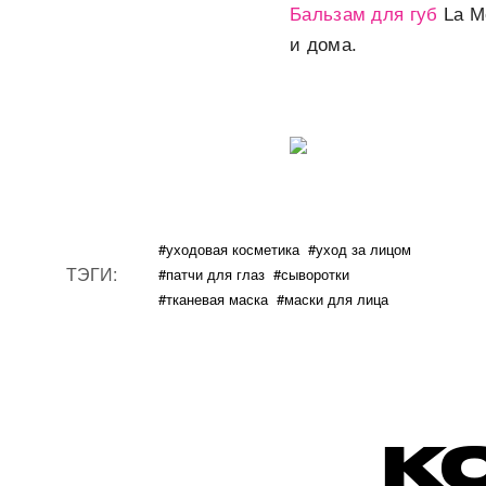
Бальзам для губ
La M
и дома.
#уходовая косметика
#уход за лицом
ТЭГИ:
#патчи для глаз
#сыворотки
#тканевая маска
#маски для лица
К