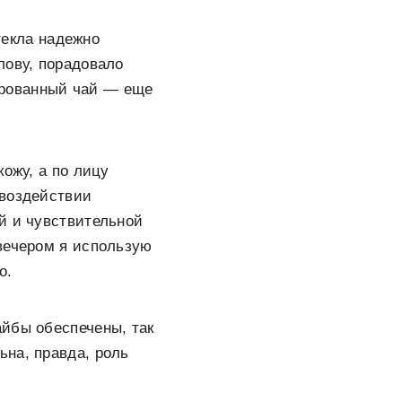
стекла надежно
лову, порадовало
ированный чай — еще
ожу, а по лицу
 воздействии
й и чувствительной
вечером я использую
о.
айбы обеспечены, так
ьна, правда, роль