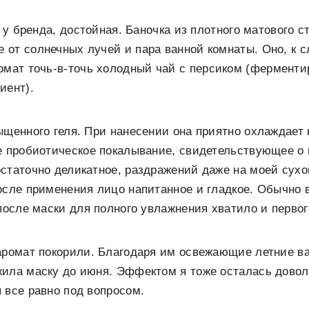
а у бренда, достойная. Баночка из плотного матового 
от солнечных лучей и пара ванной комнаты. Оно, к с
омат точь-в-точь холодный чай с персиком (фермент
иент).
ыщенного геля. При нанесении она приятно охлаждает к
е пробиотическое покалывание, свидетельствующее о
статочно деликатное, раздражений даже на моей сухо
осле применения лицо напитанное и гладкое. Обычно 
 после маски для полного увлажнения хватило и первог
аромат покорили. Благодаря им освежающие летние в
ила маску до июня. Эффектом я тоже осталась довол
 все равно под вопросом.