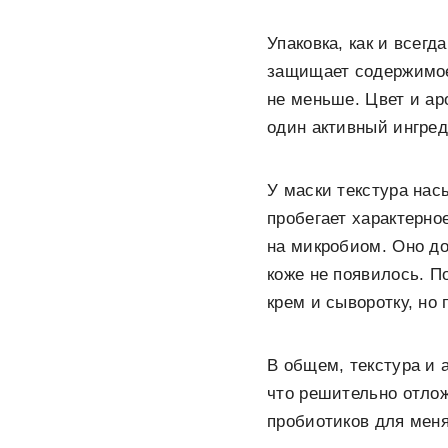
Упаковка, как и всегд
защищает содержимое 
не меньше.
Цвет и ар
один активный ингред
У маски текстура нас
пробегает характерно
на микробиом. Оно до
коже не появилось. П
крем и сыворотку, но
В общем, текстура и 
что решительно отлож
пробиотиков для меня