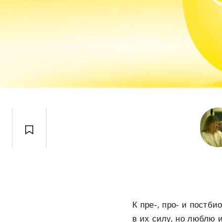
К пре-, про- и постби
в их силу, но люблю 