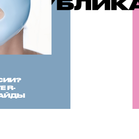
КАЦИИ
РЕ
СИИ?
 R-
САЙДЫ