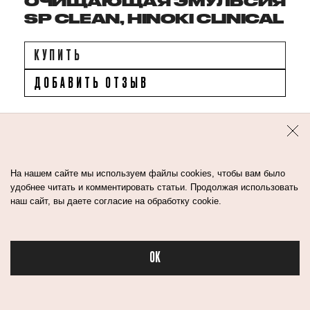
ОЧИЩАЮЩАЯ ЭМУЛЬСИЯ
SP CLEAN, HINOKI CLINICAL
КУПИТЬ
ДОБАВИТЬ ОТЗЫВ
Это средство универсально и незаменимо, когда
нет возможности провести трехэтапное
На нашем сайте мы используем файлы cookies, чтобы вам было
очищение (рекомендую его делать всем).
удобнее читать и комментировать статьи. Продолжая использовать
наш сайт, вы даете согласие на обработку cookie.
Продукт удаляет макияж, глубоко очищает поры
и одновременно увлажняет кожу.
OK
Вообще это средство называют умным
Бьюти в спорте
не просто так. При его системном применении
восстанавливается физиологичная