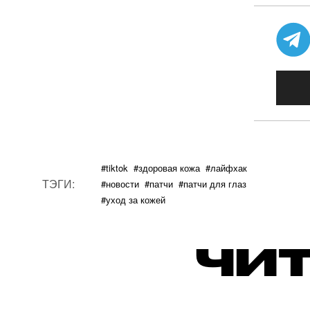
#tiktok
#здоровая кожа
#лайфхак
ТЭГИ:
#новости
#патчи
#патчи для глаз
#уход за кожей
ЧИТ