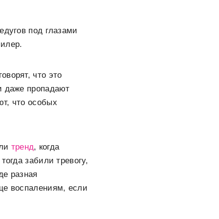
едугов под глазами
силер.
оворят, что это
и даже пропадают
ют, что особых
али
тренд
, когда
тогда забили тревогу,
де разная
ще воспалениям, если