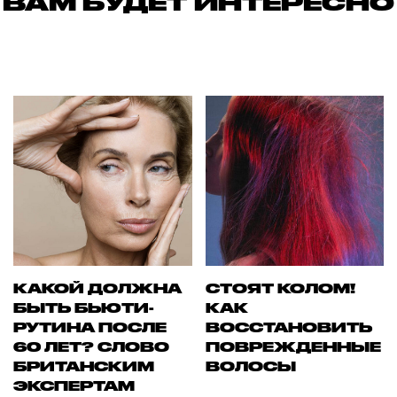
ВАМ БУДЕТ ИНТЕРЕСНО
КАКОЙ ДОЛЖНА
СТОЯТ КОЛОМ!
БЫТЬ БЬЮТИ-
КАК
РУТИНА ПОСЛЕ
ВОССТАНОВИТЬ
60 ЛЕТ? СЛОВО
ПОВРЕЖДЕННЫЕ
БРИТАНСКИМ
ВОЛОСЫ
ЭКСПЕРТАМ