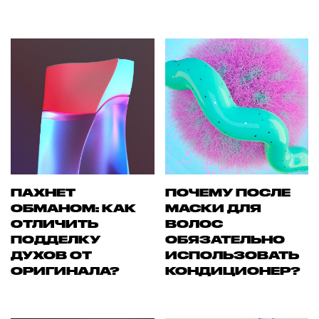
ПАХНЕТ
ПОЧЕМУ ПОСЛЕ
ОБМАНОМ: КАК
МАСКИ ДЛЯ
ОТЛИЧИТЬ
ВОЛОС
ПОДДЕЛКУ
ОБЯЗАТЕЛЬНО
ДУХОВ ОТ
ИСПОЛЬЗОВАТЬ
ОРИГИНАЛА?
КОНДИЦИОНЕР?