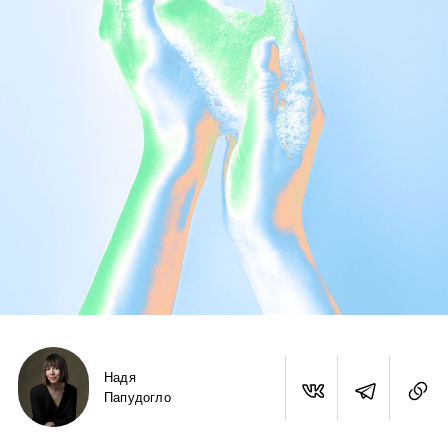
Надя
Папудогло