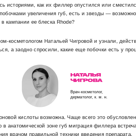
ь историями, как их филлер опустился или сместилс
с побочками увеличения губ, есть и звезды — возможн
 в кампании ее блеска Rhode?
чом-косметологом Натальей Чигровой и узнали, дейс
ься, а заодно спросили, какие еще побочки есть у про
НАТАЛЬЯ
ЧИГРОВА
Врач-косметолог,
дерматолог, к. м. н.
оновой кислоты возможна. Чаще всего это обусловле
в анатомической зоне губ миграция филлера встречае
ния врачом правильной техники введения препарата.