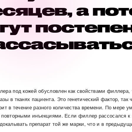
сяцев, а по
гут постепе
ассасыватьс
ера под кожей обусловлен как свойствами филлера, 
зы в тканях пациента. Это генетический фактор, так ч
оит в течение разного количества времени. По мере 
ь повторными инъекциями. Если филлер рассосался к
докалывать препарат той же марки, что и в предыдущи