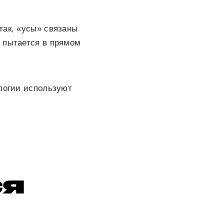
так, «усы» связаны
 пытается в прямом
ологии используют
ся