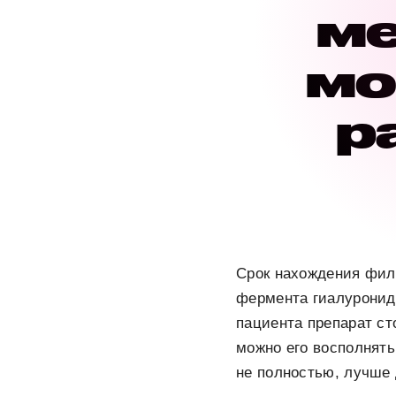
ме
мо
р
Срок нахождения филл
фермента гиалуронида
пациента препарат ст
можно его восполнят
не полностью, лучше 