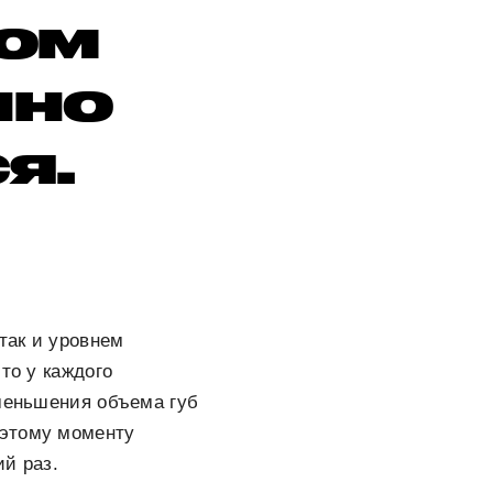
том
нно
я.
так и уровнем
то у каждого
уменьшения объема губ
 этому моменту
й раз.