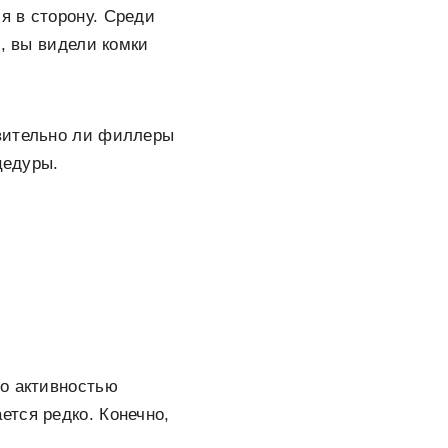
я в сторону. Среди
о, вы видели комки
твительно ли филлеры
цедуры.
но активностью
тся редко. Конечно,