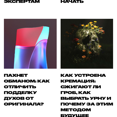
ЭКСПЕРТАМ
НАЧАТЬ
ПАХНЕТ
КАК УСТРОЕНА
ОБМАНОМ: КАК
КРЕМАЦИЯ:
ОТЛИЧИТЬ
СЖИГАЮТ ЛИ
ПОДДЕЛКУ
ГРОБ, КАК
ДУХОВ ОТ
ВЫБРАТЬ УРНУ И
ОРИГИНАЛА?
ПОЧЕМУ ЗА ЭТИМ
МЕТОДОМ
БУДУЩЕЕ