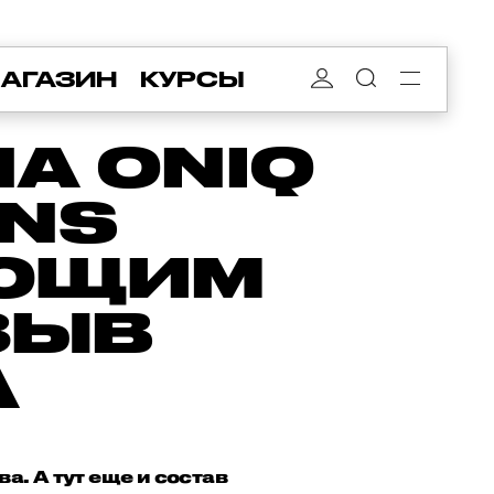
АГАЗИН
КУРСЫ
А ONIQ
ONS
ЯЮЩИМ
ЗЫВ
А
. А тут еще и состав