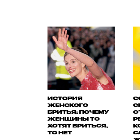
ИСТОРИЯ
С
ЖЕНСКОГО
С
БРИТЬЯ: ПОЧЕМУ
О
ЖЕНЩИНЫ ТО
Р
ХОТЯТ БРИТЬСЯ,
К
ТО НЕТ
С
Ж