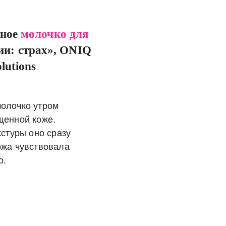
ное
молочко для
и: страх», ONIQ
olutions
молочко утром
щенной коже.
кстуры оно сразу
ожа чувствовала
o.