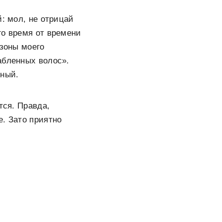
й: мол, не отрицай
го время от времени
 зоны моего
абленных волос».
чный.
тся. Правда,
е. Зато приятно