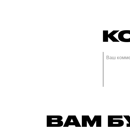
К
ВАМ Б