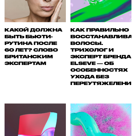
КАКОЙ ДОЛЖНА
КАК ПРАВИЛЬНО
БЫТЬ БЬЮТИ-
ВОССТАНАВЛИВА
РУТИНА ПОСЛЕ
ВОЛОСЫ.
60 ЛЕТ? СЛОВО
ТРИХОЛОГ И
БРИТАНСКИМ
ЭКСПЕРТ БРЕНДА
ЭКСПЕРТАМ
ELSEVE — ОБ
ОСОБЕННОСТЯХ
УХОДА БЕЗ
ПЕРЕУТЯЖЕЛЕНИ