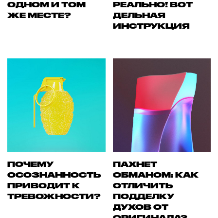
ОДНОМ И ТОМ
РЕАЛЬНО! ВОТ
ЖЕ МЕСТЕ?
ДЕЛЬНАЯ
ИНСТРУКЦИЯ
ПОЧЕМУ
ПАХНЕТ
ОСОЗНАННОСТЬ
ОБМАНОМ: КАК
ПРИВОДИТ К
ОТЛИЧИТЬ
ТРЕВОЖНОСТИ?
ПОДДЕЛКУ
ДУХОВ ОТ
ОРИГИНАЛА?