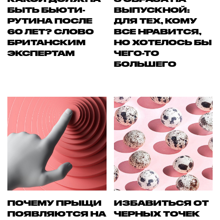
БЫТЬ БЬЮТИ-
ВЫПУСКНОЙ:
РУТИНА ПОСЛЕ
ДЛЯ ТЕХ, КОМУ
60 ЛЕТ? СЛОВО
ВСЕ НРАВИТСЯ,
БРИТАНСКИМ
НО ХОТЕЛОСЬ БЫ
ЭКСПЕРТАМ
ЧЕГО-ТО
БОЛЬШЕГО
ПОЧЕМУ ПРЫЩИ
ИЗБАВИТЬСЯ ОТ
ПОЯВЛЯЮТСЯ НА
ЧЕРНЫХ ТОЧЕК