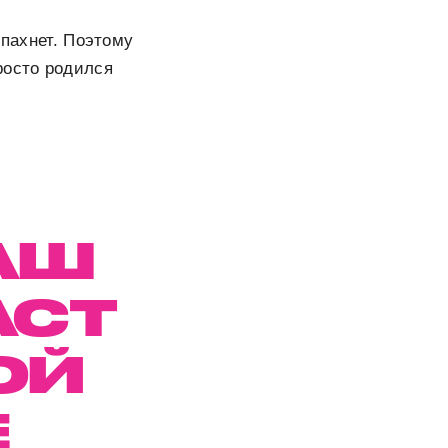
 пахнет. Поэтому
росто родился
АШ
АСТ
ОЙ
Е