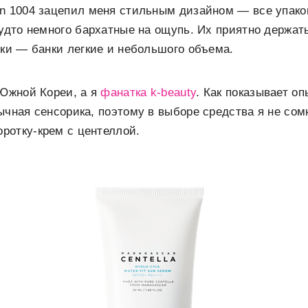
n 1004 зацепил меня стильным дизайном — все упако
будто немного бархатные на ощупь. Их приятно держать
дки — банки легкие и небольшого объема.
 Южной Кореи, а я
фанатка k-beauty
. Как показывает оп
ычная сенсорика, поэтому в выборе средства я не сом
ротку-крем с центеллой.