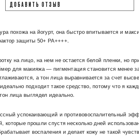
ДОБАВИТЬ ОТЗЫВ
тура похожа на йогурт, она быстро впитывается и мак
фактор защиты 50+ PA++++.
отку на лицо, на нем не остается белой пленки, но пр
ймер для макияжа — пигментация становится менее з
лаживаются, а тон лица выравнивается за счет высв
идеально подходит такое средство, потому что я каж
 тон лица выглядел идеально.
лассный успокаивающий и противовоспалительный эффе
й, которые прошли спустя несколько дней использова
брабатывает воспаления и делает кожу не такой чувст