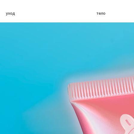
уход
тело