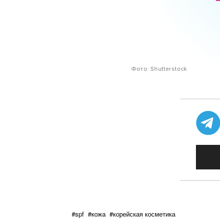
Фото: Shutterstock
#spf
#кожа
#корейская косметика