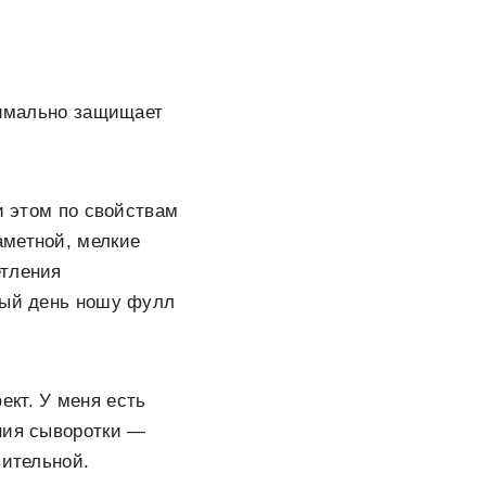
симально защищает
и этом по свойствам
аметной, мелкие
етления
дый день ношу фулл
кт. У меня есть
ния сыворотки —
вительной.