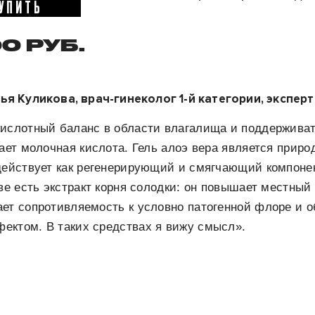
УПИТЬ
0 РУБ.
 Куликова, врач-гинеколог 1-й категории, эксперт V
ислотный баланс в области влагалища и поддерживать
чает молочная кислота. Гель алоэ вера является прир
действует как регенерирующий и смягчающий компонен
аве есть экстракт корня солодки: он повышает местный
ет сопротивляемость к условно патогенной флоре и о
ектом. В таких средствах я вижу смысл».