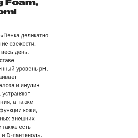
g Foam,
omi
 «Пенка деликатно
ние свежести,
 весь день.
ставе
енный уровень рН,
аивает
галоза и инулин
, устраняют
ния, а также
функции кожи,
вных внешних
 также есть
 и D-пантенол».