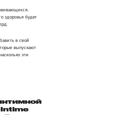
азвивающихся.
го здоровья будет
лрд.
бавить в свой
оторые выпускают
насколько эти
 интимной
Intime