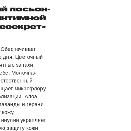
 лосьон-
интимной
Несекрет»
«Обеспечивает
о дня. Цветочный
ятные запахи
себе. Молочная
естественный
ищает микрофлору
ализации. Алоэ
лаванды и герани
 кожу.
 инулин укрепляет
ую защиту кожи