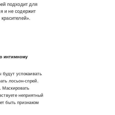
рей подходит для
я и не содержит
 красителей».
по интимному
ы будут успокаивать
вать лосьон-спрей.
а. Маскировать
вствуете неприятный
жет быть признаком