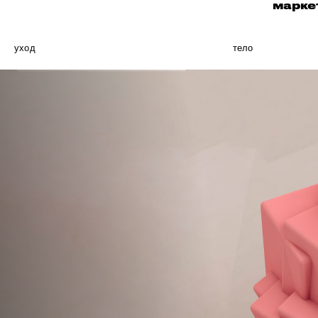
марке
уход
тело