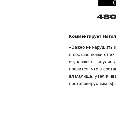
К
480
Комментирует Наталья
«Важно не нарушить к
в составе пенки отве
и увлажняет, инулин 
нравится, что в сост
влагалища, увеличива
противовирусным эфф