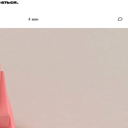
аться.
4 мин