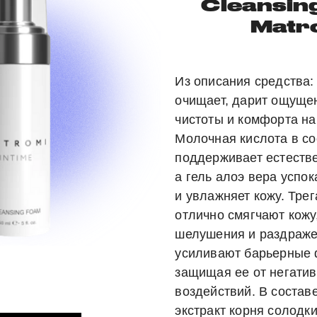
Cleansin
Matr
Из описания средства:
очищает, дарит ощуще
чистоты и комфорта на
Молочная кислота в со
поддерживает естеств
а гель алоэ вера успок
и увлажняет кожу. Тре
отлично смягчают кожу
шелушения и раздраже
усиливают барьерные 
защищая ее от негати
воздействий. В составе
экстракт корня солодки