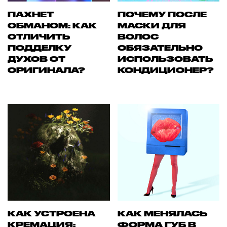
ПАХНЕТ
ПОЧЕМУ ПОСЛЕ
ОБМАНОМ: КАК
МАСКИ ДЛЯ
ОТЛИЧИТЬ
ВОЛОС
ПОДДЕЛКУ
ОБЯЗАТЕЛЬНО
ДУХОВ ОТ
ИСПОЛЬЗОВАТЬ
ОРИГИНАЛА?
КОНДИЦИОНЕР?
КАК УСТРОЕНА
КАК МЕНЯЛАСЬ
КРЕМАЦИЯ:
ФОРМА ГУБ В