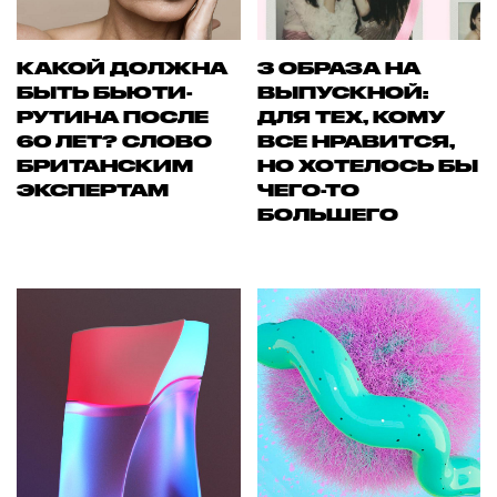
КАКОЙ ДОЛЖНА
3 ОБРАЗА НА
БЫТЬ БЬЮТИ-
ВЫПУСКНОЙ:
РУТИНА ПОСЛЕ
ДЛЯ ТЕХ, КОМУ
60 ЛЕТ? СЛОВО
ВСЕ НРАВИТСЯ,
БРИТАНСКИМ
НО ХОТЕЛОСЬ БЫ
ЭКСПЕРТАМ
ЧЕГО-ТО
БОЛЬШЕГО