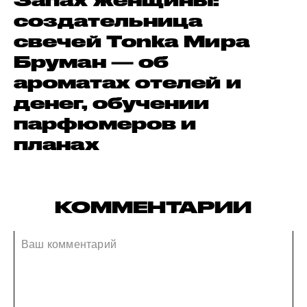
Запах женщины:
создательница
свечей Tonka Мира
Бруман — об
ароматах отелей и
денег, обучении
парфюмеров и
планах
КОММЕНТАРИИ