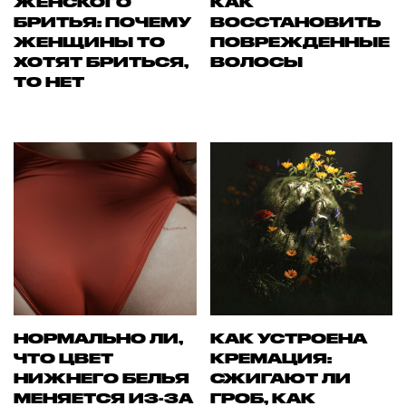
ЖЕНСКОГО
КАК
БРИТЬЯ: ПОЧЕМУ
ВОССТАНОВИТЬ
ЖЕНЩИНЫ ТО
ПОВРЕЖДЕННЫЕ
ХОТЯТ БРИТЬСЯ,
ВОЛОСЫ
ТО НЕТ
НОРМАЛЬНО ЛИ,
КАК УСТРОЕНА
ЧТО ЦВЕТ
КРЕМАЦИЯ:
НИЖНЕГО БЕЛЬЯ
СЖИГАЮТ ЛИ
МЕНЯЕТСЯ ИЗ-ЗА
ГРОБ, КАК