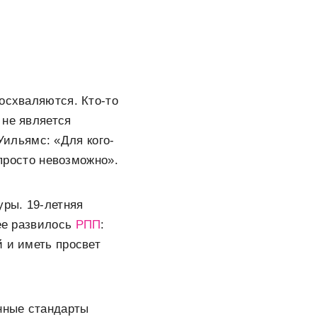
осхваляются. Кто-то
 не является
ильямс: «Для кого-
 просто невозможно».
уры. 19-летняя
нее развилось
РПП
:
й и иметь просвет
онные стандарты