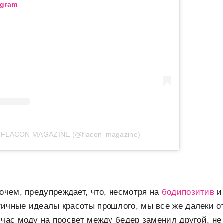
agram
т FLACON MAGAZINE (@flacon_magazine)
рочем, предупреждает, что, несмотря на
бодипозитив
и
ичные идеалы красоты прошлого, мы все же далеки о
йчас моду на просвет между бедер заменил другой, н