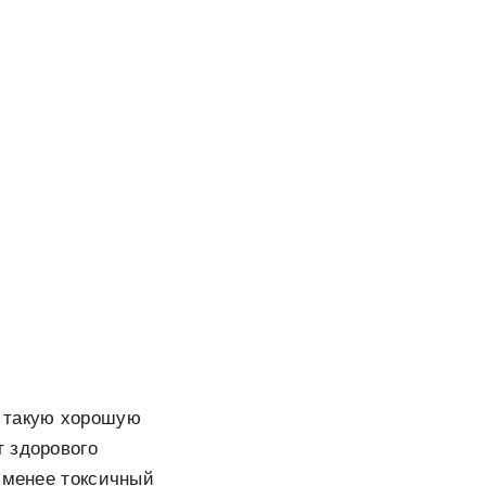
 такую хорошую
т здорового
е менее токсичный