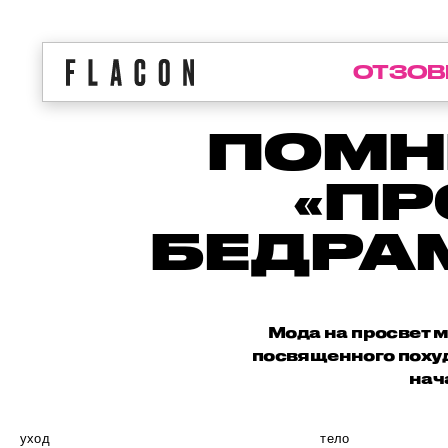
ОТЗОВ
ПОМН
«ПР
БЕДРА
Мода на просвет 
посвященного похуд
нач
уход
тело