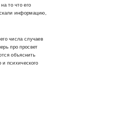
а то что его
искали информацию,
его числа случаев
ерь про просвет
аются объяснить
 и психического