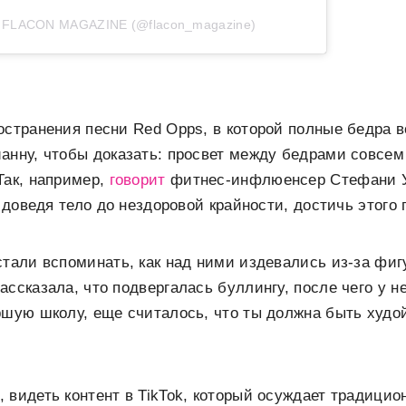
т FLACON MAGAZINE (@flacon_magazine)
остранения песни Red Opps, в которой полные бедра в
анну, чтобы доказать: просвет между бедрами совсем
Так, например,
говорит
фитнес-инфлюенсер Стефани У
е доведя тело до нездоровой крайности, достичь этого
стали вспоминать, как над ними издевались из-за фиг
ассказала, что подвергалась буллингу, после чего у 
ршую школу, еще считалось, что ты должна быть худо
 видеть контент в TikTok, который осуждает традици