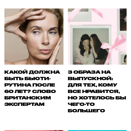
КАКОЙ ДОЛЖНА
3 ОБРАЗА НА
БЫТЬ БЬЮТИ-
ВЫПУСКНОЙ:
РУТИНА ПОСЛЕ
ДЛЯ ТЕХ, КОМУ
60 ЛЕТ? СЛОВО
ВСЕ НРАВИТСЯ,
БРИТАНСКИМ
НО ХОТЕЛОСЬ БЫ
ЭКСПЕРТАМ
ЧЕГО-ТО
БОЛЬШЕГО