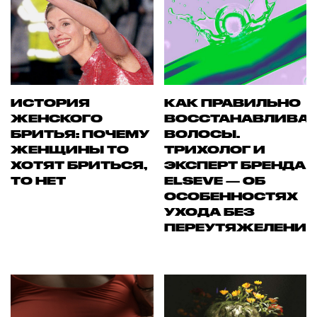
ИСТОРИЯ
КАК ПРАВИЛЬНО
ЖЕНСКОГО
ВОССТАНАВЛИВА
БРИТЬЯ: ПОЧЕМУ
ВОЛОСЫ.
ЖЕНЩИНЫ ТО
ТРИХОЛОГ И
ХОТЯТ БРИТЬСЯ,
ЭКСПЕРТ БРЕНДА
ТО НЕТ
ELSEVE — ОБ
ОСОБЕННОСТЯХ
УХОДА БЕЗ
ПЕРЕУТЯЖЕЛЕНИ