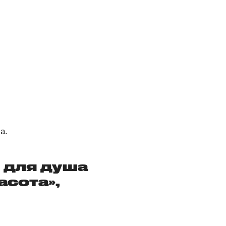
а.
 для душа
асота»,