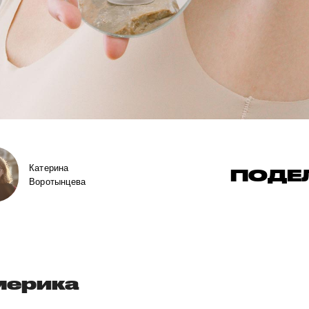
Катерина
ПОДЕ
Воротынцева
мерика