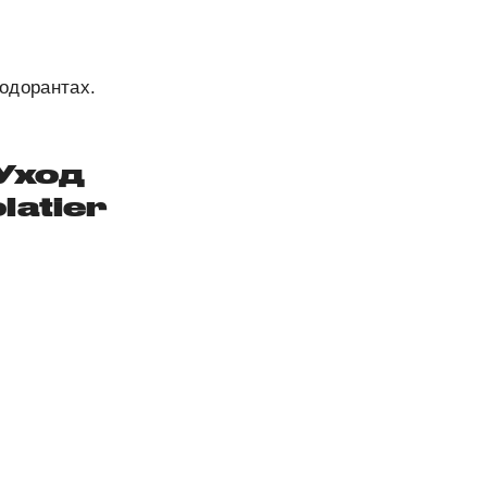
одорантах.
Уход
latier