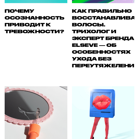
ПОЧЕМУ
КАК ПРАВИЛЬНО
ОСОЗНАННОСТЬ
ВОССТАНАВЛИВА
ПРИВОДИТ К
ВОЛОСЫ.
ТРЕВОЖНОСТИ?
ТРИХОЛОГ И
ЭКСПЕРТ БРЕНДА
ELSEVE — ОБ
ОСОБЕННОСТЯХ
УХОДА БЕЗ
ПЕРЕУТЯЖЕЛЕНИ