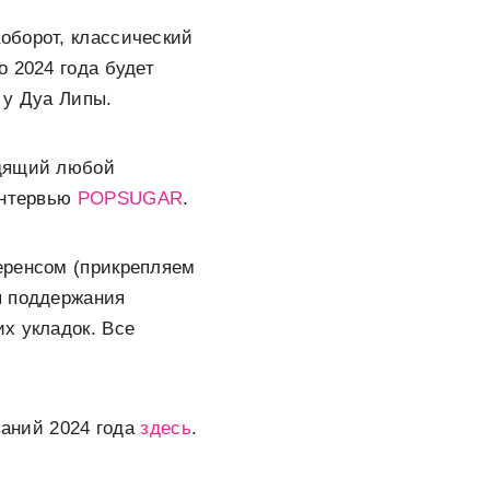
оборот, классический
 2024 года будет
 у Дуа Липы.
одящий любой
интервью
POPSUGAR
.
еренсом (прикрепляем
я поддержания
х укладок. Все
ваний 2024 года
здесь
.