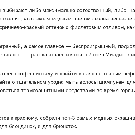
и выбирают либо максимально естественный, либо, на
 говорят, что самым модным цветом сезона весна-лето
оричнево-красный оттенок с фиолетовым отливом, как
гогранный, а самое главное — беспроигрышный, подх
не волос», — рассказывает колорист Лорен Милдис в 
ь цвет профессионалу и прийти в салон с точным реф
ывайте о тщательном уходе: мыть волосы шампунем дл
зоваться термозащитными средствами во время горячи
 готов к красному, собрали топ-3 самых модных окраши
ля блондинок, и для брюнеток.