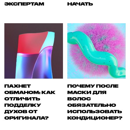
ЭКСПЕРТАМ
НАЧАТЬ
ПАХНЕТ
ПОЧЕМУ ПОСЛЕ
ОБМАНОМ: КАК
МАСКИ ДЛЯ
ОТЛИЧИТЬ
ВОЛОС
ПОДДЕЛКУ
ОБЯЗАТЕЛЬНО
ДУХОВ ОТ
ИСПОЛЬЗОВАТЬ
ОРИГИНАЛА?
КОНДИЦИОНЕР?