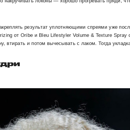
о накручивать локоны — хорошо прогревать пряди, ч
закреплять результат уплотняющими спреями уже пос
zing от Oribe и Bleu Lifestyler Volume & Texture Spra
ну, втирать и потом вычесывать с лаком. Тогда укладк
удри