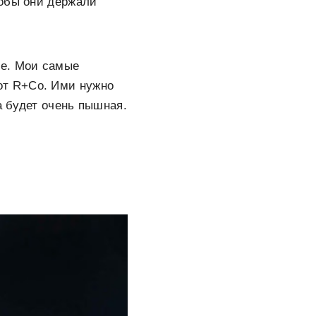
тобы они держали
ле. Мои самые
y от R+Co. Ими нужно
а будет очень пышная.