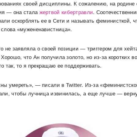
нованиях своей дисциплины. К сожалению, на родине
ния — она стала
жертвой кибертравли
. Соотечественни
али оскорблять ее в Сети и называть феминисткой, 
 слова «мужененавистница».
то не заявляла о своей позиции — триггером для хейт
 Хорошо, что Ан получила золото, но из-за коротких в
о так, то я прекращаю ее поддерживать.
ы умереть», — писали в Twitter. Из-за «феминистско
али, чтобы лучница извинилась, а еще лучше — верн