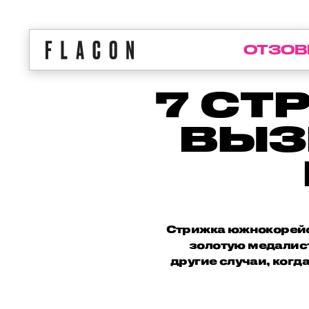
ОТЗОВ
7 СТ
ВЫЗ
Стрижка южнокорейс
золотую медалист
другие случаи, ког