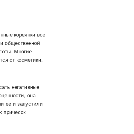
нные кореянки все
й и общественной
асоты. Многие
тся от косметики,
исать негативные
оценности, она
ли ее и запустили
х причесок