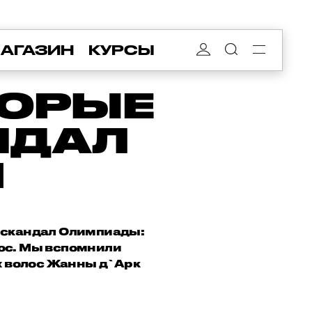
АГАЗИН
КУРСЫ
ТОРЫЕ
НДАЛ
И
 скандал Олимпиады:
лос. Мы вспомнили
х волос Жанны д`Арк