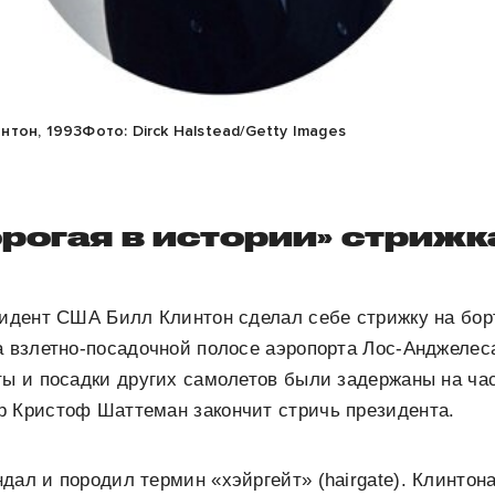
тон, 1993Фото: Dirck Halstead/Getty Images
рогая в истории» стрижк
зидент США Билл Клинтон сделал себе стрижку на борт
а взлетно-посадочной полосе аэропорта Лос-Анджеле
ты и посадки других самолетов были задержаны на час
р Кристоф Шаттеман закончит стричь президента.
дал и породил термин «хэйргейт» (hairgate). Клинтон