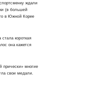
 спортсменку ждали
ки (в большей
что в Южной Корее
а стала короткая
олос она кажется
й прически» многие
ула свои медали.