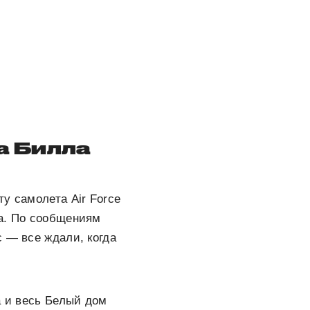
а Билла
у самолета Air Force
са. По сообщениям
 — все ждали, когда
а и весь Белый дом