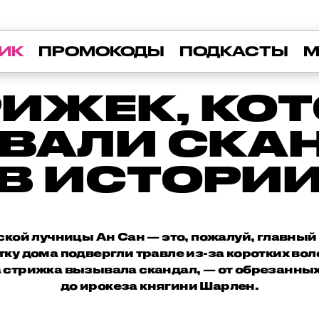
ИК
ПРОМОКОДЫ
ПОДКАСТЫ
М
РИЖЕК, КО
ВАЛИ СКА
В ИСТОРИ
кой лучницы Ан Сан — это, пожалуй, главный
ку дома подвергли травле из-за коротких во
да стрижка вызывала скандал, — от обрезанны
до ирокеза княгини Шарлен.