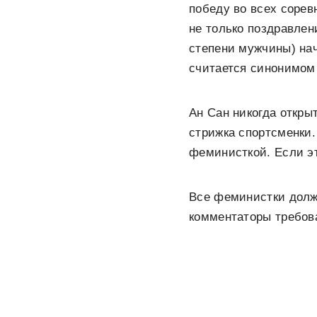
победу во всех сорев
не только поздравле
степени мужчины) нач
считается синонимом
Ан Сан никогда откры
стрижка спортсменки.
феминисткой. Если эт
Все феминистки должн
комментаторы требов