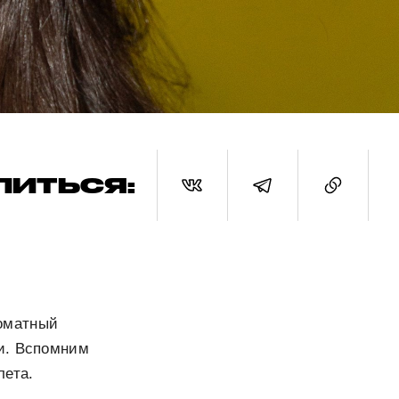
ЛИТЬСЯ:
томатный
и. Вспомним
лета.