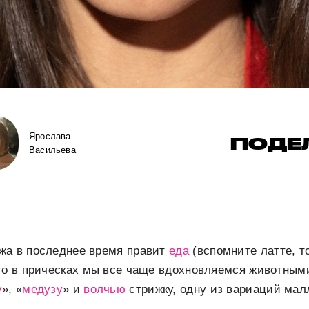
Ярослава
ПОДЕ
Васильева
жа в последнее время правит
еда
(вспомните латте, 
 то в прическах мы все чаще вдохновляемся животным
у
», «
медузу
» и
волчью
стрижку, одну из вариаций мал