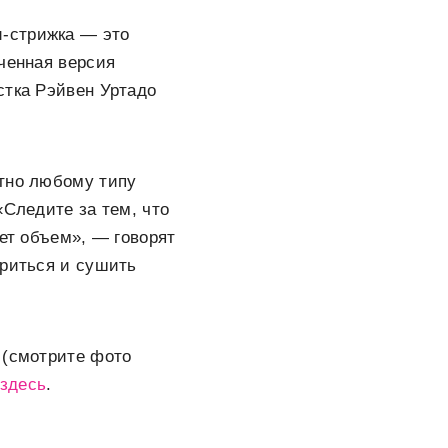
и-стрижка — это
гченная версия
стка Рэйвен Уртадо
ютно любому типу
«Следите за тем, что
яет объем», — говорят
ариться и сушить
 (смотрите фото
здесь
.