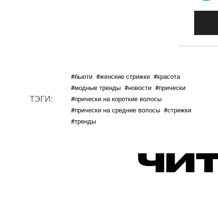
#бьюти
#женские стрижки
#красота
#модные тренды
#новости
#прически
ТЭГИ:
#прически на короткие волосы
#прически на средние волосы
#стрижки
#тренды
ЧИТ