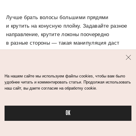
Лучше брать волосы большими прядями
и крутить на конусную плойку. Задавайте разное
направление, крутите локоны поочередно
в разные стороны — такая манипуляция даст
подвижности в силуэте.
В конце все нужно растрепать, добавить
На нашем сайте мы используем файлы cookies, чтобы вам было
текстурирующего спрея, подсушить немного
удобнее читать и комментировать статьи. Продолжая использовать
феном для большей текстуры, и — вуаля!
наш сайт, вы даете согласие на обработку cookie.
— ваша укладка готова.
OK
АЛЕКСАНДР
Бьюти в спорте
ГОЛДМАН
Стилист по волосам