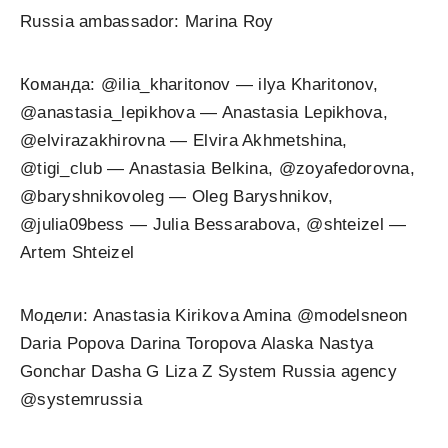
Russia ambassador: Marina Roy
Команда: @ilia_kharitonov — ilya Kharitonov,
@anastasia_lepikhova — Anastasia Lepikhova,
@elvirazakhirovna — Elvira Akhmetshina,
@tigi_club — Anastasia Belkina, @zoyafedorovna,
@baryshnikovoleg — Oleg Baryshnikov,
@julia09bess — Julia Bessarabova, @shteizel —
Artem Shteizel
Модели: Anastasia Kirikova Amina @modelsneon
Daria Popova Darina Toropova Alaska Nastya
Gonchar Dasha G Liza Z System Russia agency
@systemrussia