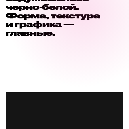
черно-белой.
Форма, текстура
и графика —
главные.