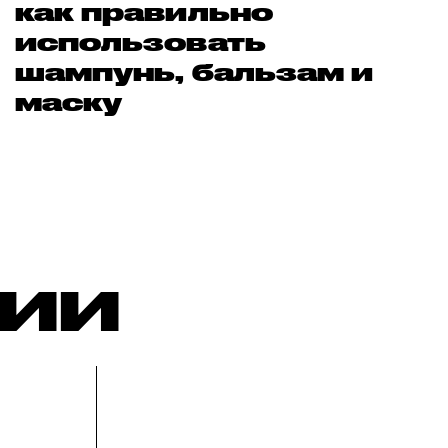
как правильно
использовать
шампунь, бальзам и
маску
РИИ