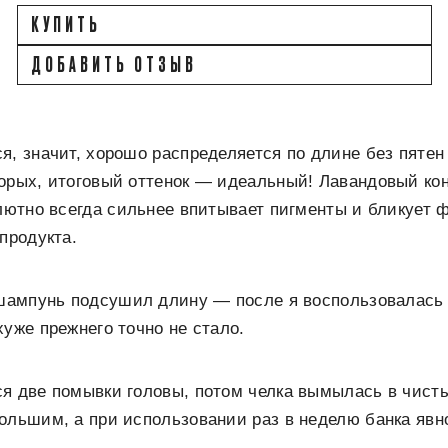
КУПИТЬ
ДОБАВИТЬ ОТЗЫВ
я, значит, хорошо распределяется по длине без пяте
орых, итоговый оттенок — идеальный! Лавандовый ко
олютно всегда сильнее впитывает пигменты и бликует 
продукта.
о шампунь подсушил длину — после я воспользовалась
хуже прежнего точно не стало.
я две помывки головы, потом челка вымылась в чисты
ольшим, а при использовании раз в неделю банка яв