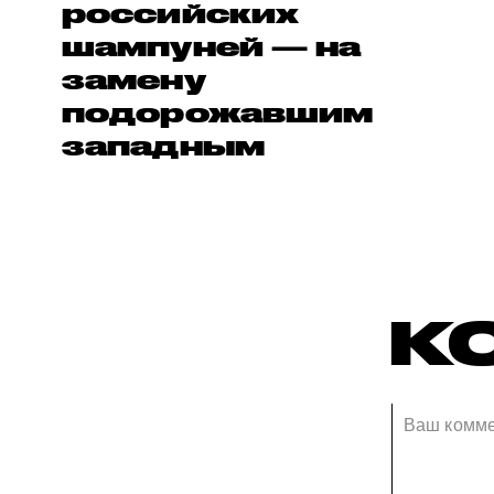
российских
шампуней — на
замену
подорожавшим
западным
К