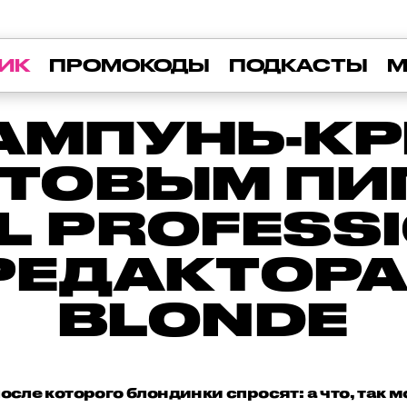
ИК
ПРОМОКОДЫ
ПОДКАСТЫ
М
АМПУНЬ-КР
ЕТОВЫМ ПИ
L PROFESS
РЕДАКТОРА 
BLONDE
осле которого блондинки спросят: а что, так 