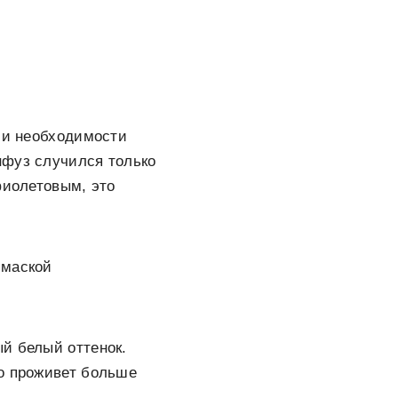
н и необходимости
нфуз случился только
фиолетовым, это
 маской
й белый оттенок.
но проживет больше