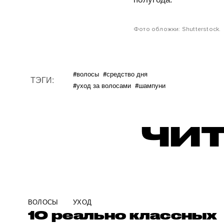
Фото обложки: Shutterstock.
#волосы
#средство дня
ТЭГИ:
#уход за волосами
#шампуни
ЧИТ
ВОЛОСЫ
УХОД
10 реально классных