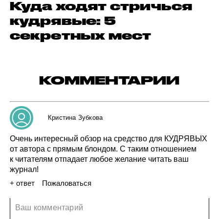
Куда ходят стричься
кудрявые: 5
секретных мест
КОММЕНТАРИИ
Кристина Зубкова
Очень
интересный
обзор
на средство
для
КУДРЯВЫХ
от автора
с прямым
блондом.
С таким
отношением
к читателям
отпадает
любое
желание
читать
ваш
журнал!
+ ответ
Пожаловаться
29 декабря 2022