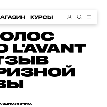
АГАЗИН
КУРСЫ
ВОЛОС
 L'AVANT
ОТЗЫВ
ПРИЗНОЙ
ВЫ
ак однозначно.