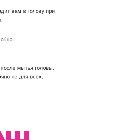
дит вам в голову при
ы.
добна
 после мытья головы.
чно не для всех,
АШ