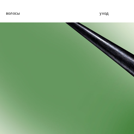
волосы
уход