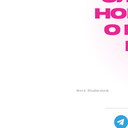
НО
О
Фото: Shutterstock