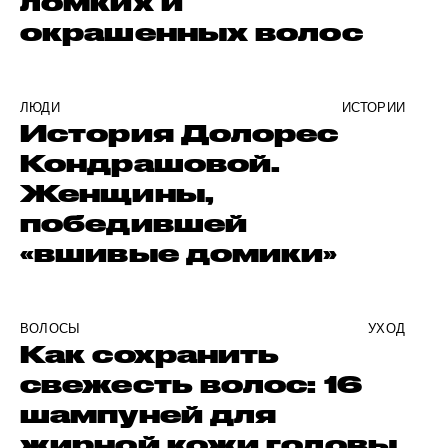
ломких и
окрашенных волос
ЛЮДИ
ИСТОРИИ
История Долорес
Кондрашовой.
Женщины,
победившей
«вшивые домики»
ВОЛОСЫ
УХОД
Как сохранить
свежесть волос: 16
шампуней для
жирной кожи головы