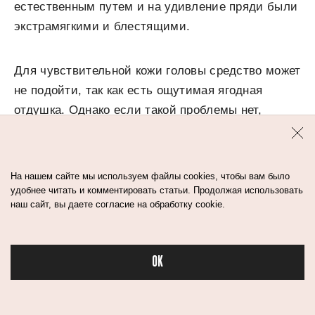
естественным путем и на удивление пряди были
экстрамягкими и блестящими.
Для чувствительной кожи головы средство может
не подойти, так как есть ощутимая ягодная
отдушка. Однако если такой проблемы нет,
то стянутость, раздражение и шелушение вам
не грозит.
На нашем сайте мы используем файлы cookies, чтобы вам было
удобнее читать и комментировать статьи. Продолжая использовать
наш сайт, вы даете согласие на обработку cookie.
OK
Бьюти