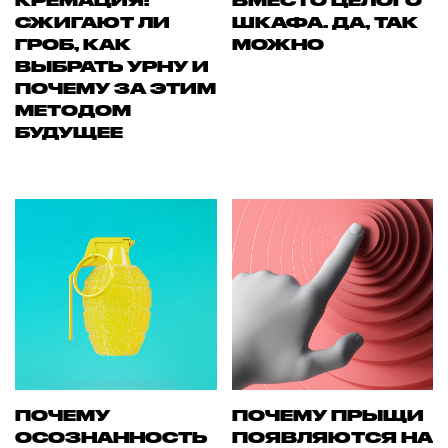
КРЕМАЦИЯ:
ВМЕСТО ЦЕЛОГО
СЖИГАЮТ ЛИ
ШКАФА. ДА, ТАК
ГРОБ, КАК
МОЖНО
ВЫБРАТЬ УРНУ И
ПОЧЕМУ ЗА ЭТИМ
МЕТОДОМ
БУДУЩЕЕ
ПОЧЕМУ
ПОЧЕМУ ПРЫЩИ
ОСОЗНАННОСТЬ
ПОЯВЛЯЮТСЯ НА