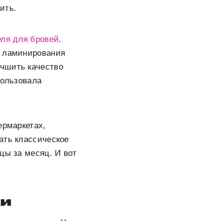
ить.
еля для бровей
.
о ламинирования
учшить качество
пользовала
ермаркетах,
ать классическое
цы за месяц. И вот
ки