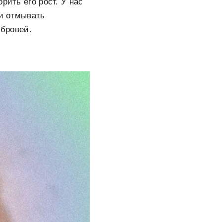
рить его рост. У нас
 и отмывать
 бровей.