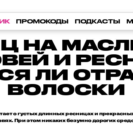
ИК
ПРОМОКОДЫ
ПОДКАСТЫ
М
Ц НА МАСЛ
ВЕЙ И РЕС
СЯ ЛИ ОТР
ВОЛОСКИ
ечтает о густых длинных ресницах и прекрасн
овях. При этом никаких безумно дорогих средс